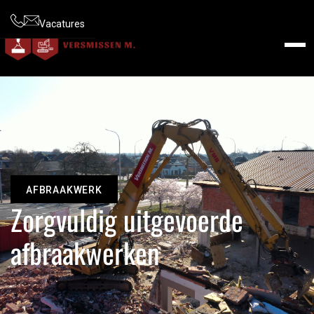
Vacatures
AFBRAAKWERK
Zorgvuldig uitgevoerde
afbraakwerken