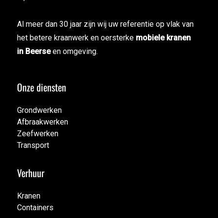
Al meer dan 30 jaar zijn wij uw referentie op vlak van
het betere kraanwerk en oersterke
mobiele kranen
in Beerse
en omgeving.
Onze diensten
Grondwerken
Afbraakwerken
Grondwerken
Zeefwerken
Afbraakwerken
Transport
Zeefwerken
Transport
Verhuur
Kranen
Containers
Kranen