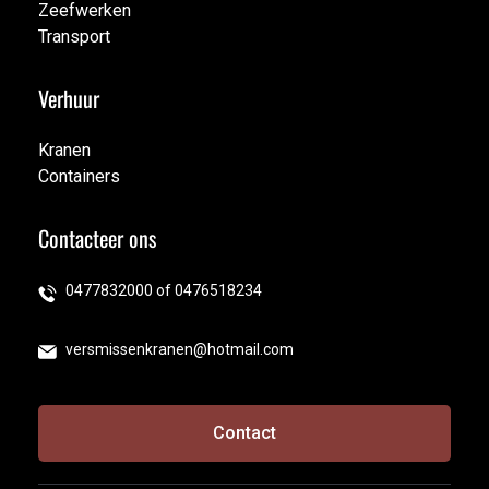
Zeefwerken
Afbraakwerken
Transport
Zeefwerken
Transport
Verhuur
Kranen
Containers
Kranen
Containers
Contacteer ons
0477832000 of 0476518234
014 96 06 40
versmissenkranen@hotmail.com
versmissenkranen@hotmail.com
Contact