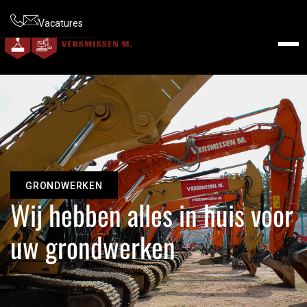
Vacatures
GRONDWERKEN
Wij hebben alles in huis voor
uw grondwerken