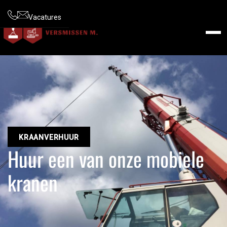
Vacatures
KRAANVERHUUR
Huur een van onze mobiele
kranen