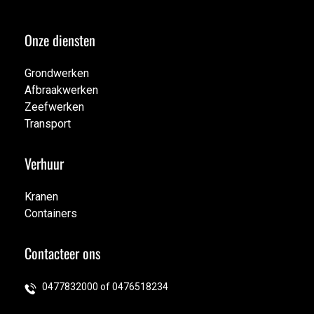
Onze diensten
Grondwerken
Afbraakwerken
Grondwerken
Zeefwerken
Afbraakwerken
Transport
Zeefwerken
Transport
Verhuur
Kranen
Containers
Kranen
Containers
Contacteer ons
0477832000 of 0476518234
014 96 06 40